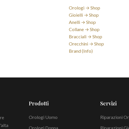
Orologi → Shop
Gioielli → Shop
Anelli → Shop
Collane → Shop
Bracciali → Shop
Orecchini → Shop
Brand (Info)
Prodotti
Servizi
Orologi Uomo
Riparazioni Or
Tre
'alta
Orologi Donna
Riparazioni Gio