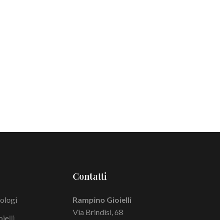
Contatti
ologi
Rampino Gioielli
Via Brindisi, 68
ielli