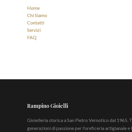
Home
Chi Siamo
Contatti
Servizi
FAQ
Rampino Gioielli
Gioielleria storica a San Pietro Vernotico dal 1965. 
generazioni di passione per l'oreficeria artigianale e l