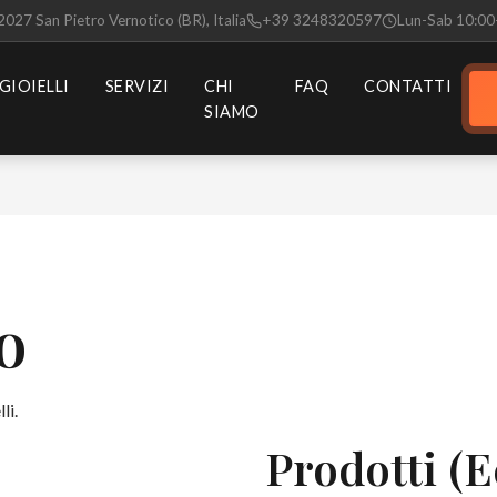
72027 San Pietro Vernotico (BR), Italia
+39 3248320597
Lun-Sab 10:00
GIOIELLI
SERVIZI
CHI
FAQ
CONTATTI
SIAMO
o
li.
Prodotti (